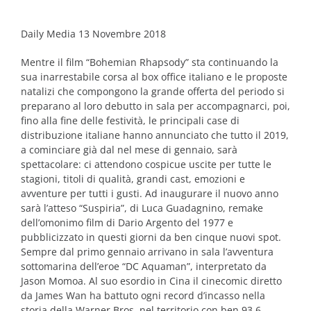
Daily Media 13 Novembre 2018
Mentre il film “Bohemian Rhapsody” sta continuando la
sua inarrestabile corsa al box office italiano e le proposte
natalizi che compongono la grande offerta del periodo si
preparano al loro debutto in sala per accompagnarci, poi,
fino alla fine delle festività, le principali case di
distribuzione italiane hanno annunciato che tutto il 2019,
a cominciare già dal nel mese di gennaio, sarà
spettacolare: ci attendono cospicue uscite per tutte le
stagioni, titoli di qualità, grandi cast, emozioni e
avventure per tutti i gusti. Ad inaugurare il nuovo anno
sarà l’atteso “Suspiria”, di Luca Guadagnino, remake
dell’omonimo film di Dario Argento del 1977 e
pubblicizzato in questi giorni da ben cinque nuovi spot.
Sempre dal primo gennaio arrivano in sala l’avventura
sottomarina dell’eroe “DC Aquaman”, interpretato da
Jason Momoa. Al suo esordio in Cina il cinecomic diretto
da James Wan ha battuto ogni record d’incasso nella
storia della Warner Bros. nel territorio con ben 93,6