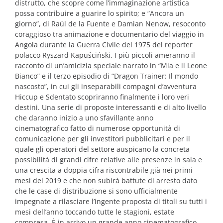
distrutto, che scopre come l’immaginazione artistica
possa contribuire a guarire lo spirito; e “Ancora un
giorno”, di Raúl de la Fuente e Damian Nenow, resoconto
coraggioso tra animazione e documentario del viaggio in
Angola durante la Guerra Civile del 1975 del reporter
polacco Ryszard Kapuściński. I più piccoli ameranno il
racconto di un’amicizia speciale narrato in “Mia e il Leone
Bianco” e il terzo episodio di “Dragon Trainer: Il mondo
nascosto”, in cui gli inseparabili compagni d’avventura
Hiccup e Sdentato scopriranno finalmente i loro veri
destini. Una serie di proposte interessanti e di alto livello
che daranno inizio a uno sfavillante anno
cinematografico fatto di numerose opportunità di
comunicazione per gli investitori pubblicitari e per il
quale gli operatori del settore auspicano la concreta
possibilità di grandi cifre relative alle presenze in sala e
una crescita a doppia cifra riscontrabile già nei primi
mesi del 2019 e che non subirà battute di arresto dato
che le case di distribuzione si sono ufficialmente
impegnate a rilasciare l’ingente proposta di titoli su tutti i
mesi dell’anno toccando tutte le stagioni, estate
compresa. È in arrivo un grande anno cinematografico