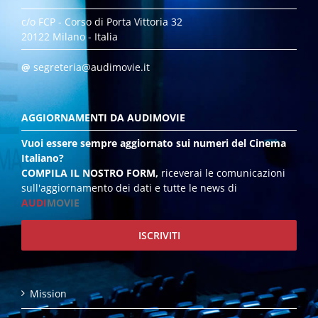
c/o FCP - Corso di Porta Vittoria 32
20122 Milano - Italia
@
segreteria@audimovie.it
AGGIORNAMENTI DA AUDIMOVIE
Vuoi essere sempre aggiornato sui numeri del Cinema
Italiano?
COMPILA IL NOSTRO FORM,
riceverai le comunicazioni
sull'aggiornamento dei dati e tutte le news di
AUDI
MOVIE
ISCRIVITI
Mission