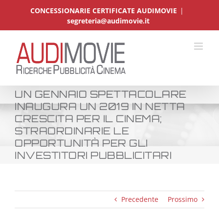
Salta
CONCESSIONARIE CERTIFICATE AUDIMOVIE
|
al
segreteria@audimovie.it
contenuto
UN GENNAIO SPETTACOLARE
INAUGURA UN 2019 IN NETTA
CRESCITA PER IL CINEMA;
STRAORDINARIE LE
OPPORTUNITÀ PER GLI
INVESTITORI PUBBLICITARI
Precedente
Prossimo