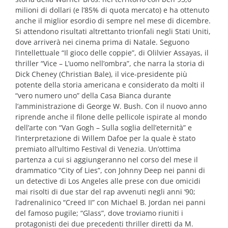
milioni di dollari (e l’85% di quota mercato) e ha ottenuto
anche il miglior esordio di sempre nel mese di dicembre.
Si attendono risultati altrettanto trionfali negli Stati Uniti,
dove arriverà nei cinema prima di Natale. Seguono
l’intellettuale “Il gioco delle coppie”, di Olilvier Assayas, il
thriller “Vice – L’uomo nell’ombra”, che narra la storia di
Dick Cheney (Christian Bale), il vice-presidente più
potente della storia americana e considerato da molti il
“vero numero uno” della Casa Bianca durante
l’amministrazione di George W. Bush. Con il nuovo anno
riprende anche il filone delle pellicole ispirate al mondo
dell’arte con “Van Gogh – Sulla soglia dell’eternità” e
l’interpretazione di Willem Dafoe per la quale è stato
premiato all’ultimo Festival di Venezia. Un’ottima
partenza a cui si aggiungeranno nel corso del mese il
drammatico “City of Lies”, con Johnny Deep nei panni di
un detective di Los Angeles alle prese con due omicidi
mai risolti di due star del rap avvenuti negli anni ‘90;
l’adrenalinico “Creed II” con Michael B. Jordan nei panni
del famoso pugile; “Glass”, dove troviamo riuniti i
protagonisti dei due precedenti thriller diretti da M.