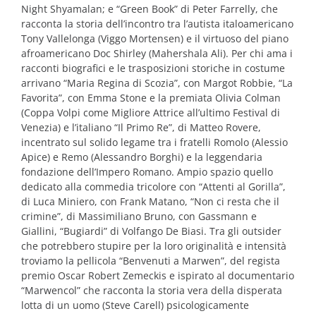
Night Shyamalan; e “Green Book” di Peter Farrelly, che
racconta la storia dell’incontro tra l’autista italoamericano
Tony Vallelonga (Viggo Mortensen) e il virtuoso del piano
afroamericano Doc Shirley (Mahershala Ali). Per chi ama i
racconti biografici e le trasposizioni storiche in costume
arrivano “Maria Regina di Scozia”, con Margot Robbie, “La
Favorita”, con Emma Stone e la premiata Olivia Colman
(Coppa Volpi come Migliore Attrice all’ultimo Festival di
Venezia) e l’italiano “Il Primo Re”, di Matteo Rovere,
incentrato sul solido legame tra i fratelli Romolo (Alessio
Apice) e Remo (Alessandro Borghi) e la leggendaria
fondazione dell’Impero Romano. Ampio spazio quello
dedicato alla commedia tricolore con “Attenti al Gorilla”,
di Luca Miniero, con Frank Matano, “Non ci resta che il
crimine”, di Massimiliano Bruno, con Gassmann e
Giallini, “Bugiardi” di Volfango De Biasi. Tra gli outsider
che potrebbero stupire per la loro originalità e intensità
troviamo la pellicola “Benvenuti a Marwen”, del regista
premio Oscar Robert Zemeckis e ispirato al documentario
“Marwencol” che racconta la storia vera della disperata
lotta di un uomo (Steve Carell) psicologicamente