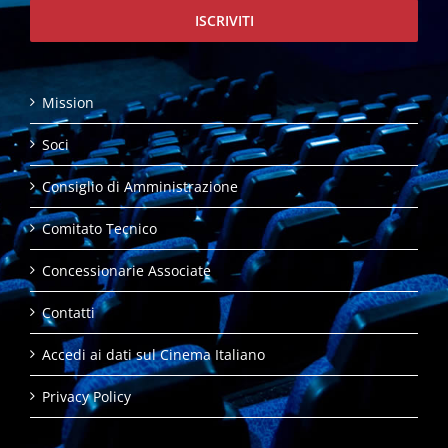
ISCRIVITI
Mission
Soci
Consiglio di Amministrazione
Comitato Tecnico
Concessionarie Associate
Contatti
Accedi ai dati sul Cinema Italiano
Privacy Policy