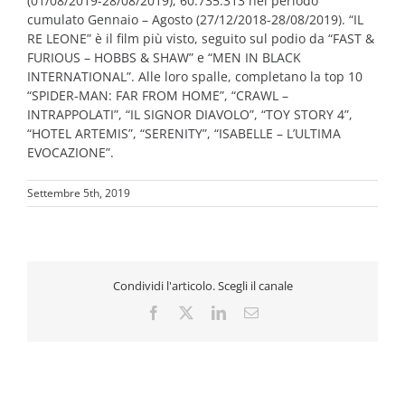
(01/08/2019-28/08/2019), 60.735.313 nel periodo
cumulato Gennaio – Agosto (27/12/2018-28/08/2019). “IL
RE LEONE” è il film più visto, seguito sul podio da “FAST &
FURIOUS – HOBBS & SHAW” e “MEN IN BLACK
INTERNATIONAL”. Alle loro spalle, completano la top 10
“SPIDER-MAN: FAR FROM HOME”, “CRAWL –
INTRAPPOLATI”, “IL SIGNOR DIAVOLO”, “TOY STORY 4”,
“HOTEL ARTEMIS”, “SERENITY”, “ISABELLE – L’ULTIMA
EVOCAZIONE”.
Settembre 5th, 2019
Condividi l'articolo. Scegli il canale
Facebook
X
LinkedIn
Email