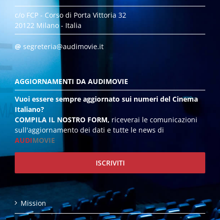
c/o FCP - Corso di Porta Vittoria 32
20122 Milano - Italia
@
segreteria@audimovie.it
AGGIORNAMENTI DA AUDIMOVIE
Vuoi essere sempre aggiornato sui numeri del Cinema
Italiano?
COMPILA IL NOSTRO FORM,
riceverai le comunicazioni
sull'aggiornamento dei dati e tutte le news di
AUDI
MOVIE
ISCRIVITI
Mission