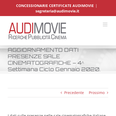
Salta
CONCESSIONARIE CERTIFICATE AUDIMOVIE
|
al
segreteria@audimovie.it
contenuto
AGGIORNAMENTO DATI
PRESENZE SALE
CINEMATOGRAFICHE – 4^
Settimana Ciclo Gennaio 2020.
Precedente
Prossimo
I dati sulle presenze nelle sale cinematografiche italiane