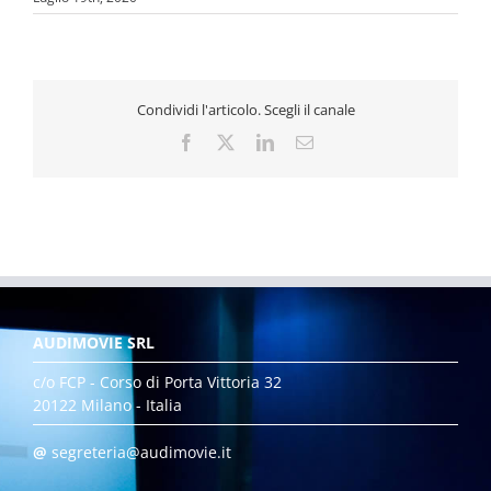
Condividi l'articolo. Scegli il canale
Facebook
X
LinkedIn
Email
AUDIMOVIE SRL
c/o FCP - Corso di Porta Vittoria 32
20122 Milano - Italia
@
segreteria@audimovie.it