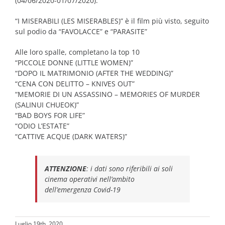
(04/06/2020-01/07/2020).
“I MISERABILI (LES MISERABLES)” è il film più visto, seguito
sul podio da “FAVOLACCE” e “PARASITE”
Alle loro spalle, completano la top 10
“PICCOLE DONNE (LITTLE WOMEN)”
“DOPO IL MATRIMONIO (AFTER THE WEDDING)”
“CENA CON DELITTO – KNIVES OUT”
“MEMORIE DI UN ASSASSINO – MEMORIES OF MURDER
(SALINUI CHUEOK)”
“BAD BOYS FOR LIFE”
“ODIO L’ESTATE”
“CATTIVE ACQUE (DARK WATERS)”
ATTENZIONE
:
i dati sono riferibili ai soli
cinema operativi nell’ambito
dell’emergenza Covid-19
Luglio 19th, 2020