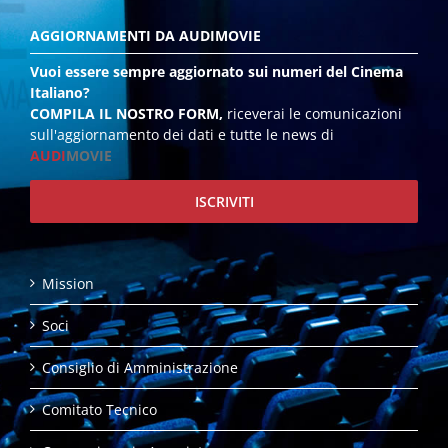
AGGIORNAMENTI DA AUDIMOVIE
Vuoi essere sempre aggiornato sui numeri del Cinema
Italiano?
COMPILA IL NOSTRO FORM,
riceverai le comunicazioni
sull'aggiornamento dei dati e tutte le news di
AUDI
MOVIE
ISCRIVITI
Mission
Soci
Consiglio di Amministrazione
Comitato Tecnico