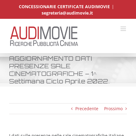
Salta
CONCESSIONARIE CERTIFICATE AUDIMOVIE
|
al
segreteria@audimovie.it
contenuto
AGGIORNAMENTO DATI
PRESENZE SALE
CINEMATOGRAFICHE – 1^
Settimana Ciclo Aprile 2022.
Precedente
Prossimo
I dati sulle presenze nelle sale cinematografiche italiane