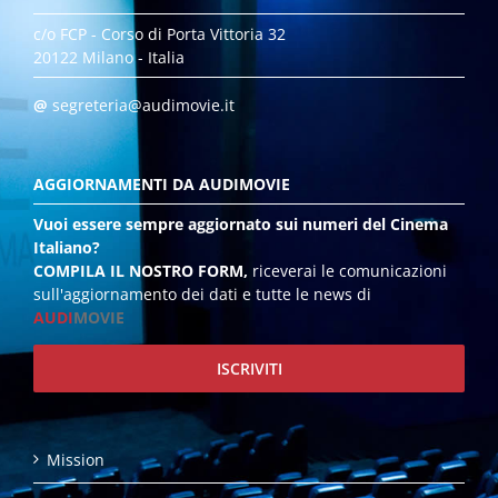
c/o FCP - Corso di Porta Vittoria 32
20122 Milano - Italia
@
segreteria@audimovie.it
AGGIORNAMENTI DA AUDIMOVIE
Vuoi essere sempre aggiornato sui numeri del Cinema
Italiano?
COMPILA IL NOSTRO FORM,
riceverai le comunicazioni
sull'aggiornamento dei dati e tutte le news di
AUDI
MOVIE
ISCRIVITI
Mission