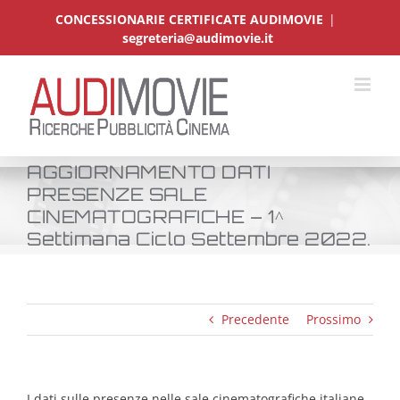
Salta
CONCESSIONARIE CERTIFICATE AUDIMOVIE
|
al
segreteria@audimovie.it
contenuto
AGGIORNAMENTO DATI
PRESENZE SALE
CINEMATOGRAFICHE – 1^
Settimana Ciclo Settembre 2022.
Precedente
Prossimo
I dati sulle presenze nelle sale cinematografiche italiane