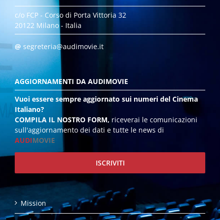
c/o FCP - Corso di Porta Vittoria 32
20122 Milano - Italia
@
segreteria@audimovie.it
AGGIORNAMENTI DA AUDIMOVIE
Vuoi essere sempre aggiornato sui numeri del Cinema
Italiano?
COMPILA IL NOSTRO FORM,
riceverai le comunicazioni
sull'aggiornamento dei dati e tutte le news di
AUDI
MOVIE
ISCRIVITI
Mission