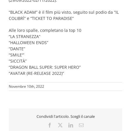
(29/09/2022-02/11/2022).
“BLACK ADAM” è il film più visto, seguito sul podio da “IL
COLIBRÌ” e “TICKET TO PARADISE”
Alle loro spalle, completano la top 10
“LA STRANEZZA”
“HALLOWEEN ENDS”
“DANTE”
“SMILE'”
“SICCITÀ”
“DRAGON BALL SUPER: SUPER HERO”
“AVATAR (RE-RELEASE 2022)”
Novembre 10th, 2022
Condividi l'articolo. Scegli il canale
Facebook
X
LinkedIn
Email