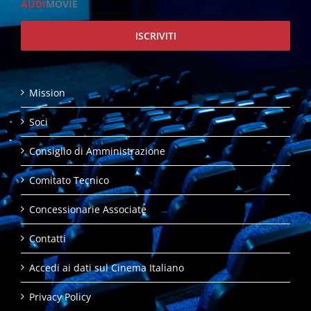
AUDI
MOVIE
ISCRIVITI
Mission
Soci
Consiglio di Amministrazione
Comitato Tecnico
Concessionarie Associate
Contatti
Accedi ai dati sul Cinema Italiano
Privacy Policy