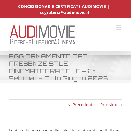
Salta
CONCESSIONARIE CERTIFICATE AUDIMOVIE
|
al
segreteria@audimovie.it
contenuto
AGGIORNAMENTO DATI
PRESENZE SALE
CINEMATOGRAFICHE – 2^
Settimana Ciclo Giugno 2023.
Precedente
Prossimo
I dati sulle presenze nelle sale cinematografiche italiane