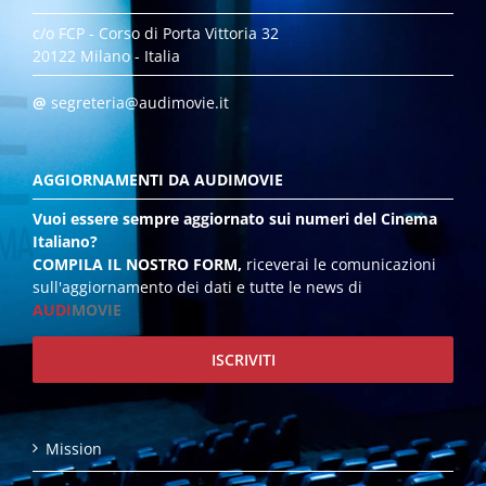
c/o FCP - Corso di Porta Vittoria 32
20122 Milano - Italia
@
segreteria@audimovie.it
AGGIORNAMENTI DA AUDIMOVIE
Vuoi essere sempre aggiornato sui numeri del Cinema
Italiano?
COMPILA IL NOSTRO FORM,
riceverai le comunicazioni
sull'aggiornamento dei dati e tutte le news di
AUDI
MOVIE
ISCRIVITI
Mission