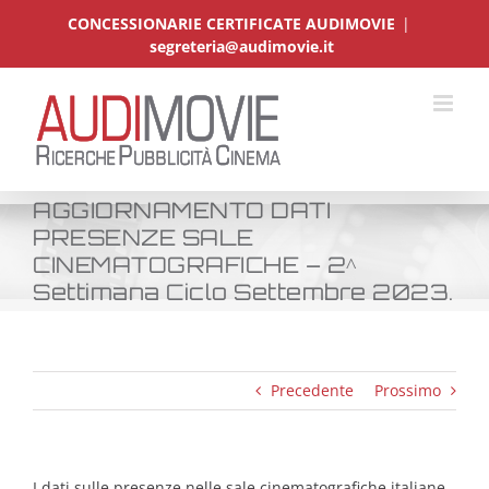
Salta
CONCESSIONARIE CERTIFICATE AUDIMOVIE
|
al
segreteria@audimovie.it
contenuto
AGGIORNAMENTO DATI
PRESENZE SALE
CINEMATOGRAFICHE – 2^
Settimana Ciclo Settembre 2023.
Precedente
Prossimo
I dati sulle presenze nelle sale cinematografiche italiane