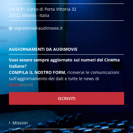
c/o FCP - Corso di Porta Vittoria 32
20122 Milano - Italia
@
segreteria@audimovie.it
AGGIORNAMENTI DA AUDIMOVIE
Vuoi essere sempre aggiornato sui numeri del Cinema
Italiano?
COMPILA IL NOSTRO FORM,
riceverai le comunicazioni
sull'aggiornamento dei dati e tutte le news di
AUDI
MOVIE
ISCRIVITI
Mission