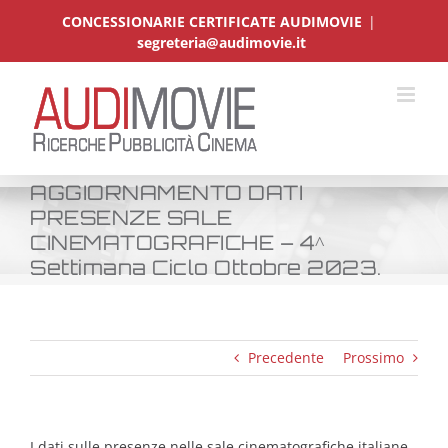
Salta
CONCESSIONARIE CERTIFICATE AUDIMOVIE
|
al
segreteria@audimovie.it
contenuto
AGGIORNAMENTO DATI
PRESENZE SALE
CINEMATOGRAFICHE – 4^
Settimana Ciclo Ottobre 2023.
Precedente
Prossimo
I dati sulle presenze nelle sale cinematografiche italiane