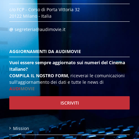
c/o FCP - Corso di Porta Vittoria 32
20122 Milano - Italia
@
segreteria@audimovie.it
AGGIORNAMENTI DA AUDIMOVIE
Vuoi essere sempre aggiornato sui numeri del Cinema
Italiano?
COMPILA IL NOSTRO FORM,
riceverai le comunicazioni
sull'aggiornamento dei dati e tutte le news di
AUDI
MOVIE
ISCRIVITI
Mission