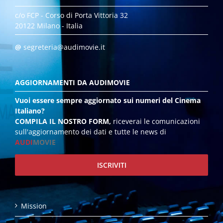
c/o FCP - Corso di Porta Vittoria 32
20122 Milano - Italia
@
segreteria@audimovie.it
AGGIORNAMENTI DA AUDIMOVIE
Vuoi essere sempre aggiornato sui numeri del Cinema
Italiano?
COMPILA IL NOSTRO FORM,
riceverai le comunicazioni
sull'aggiornamento dei dati e tutte le news di
AUDI
MOVIE
ISCRIVITI
Mission