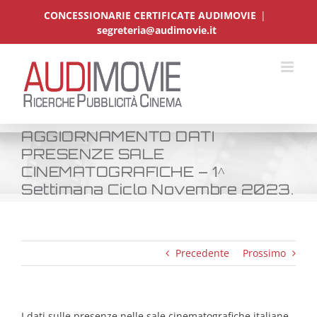
Salta
CONCESSIONARIE CERTIFICATE AUDIMOVIE
|
al
segreteria@audimovie.it
contenuto
AGGIORNAMENTO DATI
PRESENZE SALE
CINEMATOGRAFICHE – 1^
Settimana Ciclo Novembre 2023.
Precedente
Prossimo
I dati sulle presenze nelle sale cinematografiche italiane