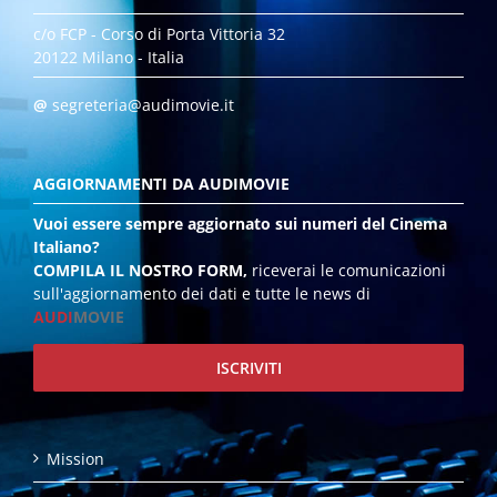
c/o FCP - Corso di Porta Vittoria 32
20122 Milano - Italia
@
segreteria@audimovie.it
AGGIORNAMENTI DA AUDIMOVIE
Vuoi essere sempre aggiornato sui numeri del Cinema
Italiano?
COMPILA IL NOSTRO FORM,
riceverai le comunicazioni
sull'aggiornamento dei dati e tutte le news di
AUDI
MOVIE
ISCRIVITI
Mission