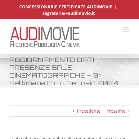
Salta
CONCESSIONARIE CERTIFICATE AUDIMOVIE
|
al
segreteria@audimovie.it
contenuto
AGGIORNAMENTO DATI
PRESENZE SALE
CINEMATOGRAFICHE – 3^
Settimana Ciclo Gennaio 2024.
Precedente
Prossimo
I dati sulle presenze nelle sale cinematografiche italiane