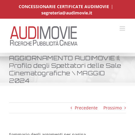
Salta
CONCESSIONARIE CERTIFICATE AUDIMOVIE
|
al
segreteria@audimovie.it
contenuto
AGGIORNAMENTO AUDIMOVIE Il
Profilo degli Spettatori delle Sale
Cinematografiche \ MAGGIO
2024
Precedente
Prossimo
Sommario degli argomenti per pagina