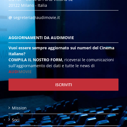
20122 Milano - Italia
@
segreteria@audimovie.it
AGGIORNAMENTI DA AUDIMOVIE
Vuoi essere sempre aggiornato sui numeri del Cinema
Italiano?
COMPILA IL NOSTRO FORM,
riceverai le comunicazioni
sull'aggiornamento dei dati e tutte le news di
AUDI
MOVIE
ISCRIVITI
Mission
Soci