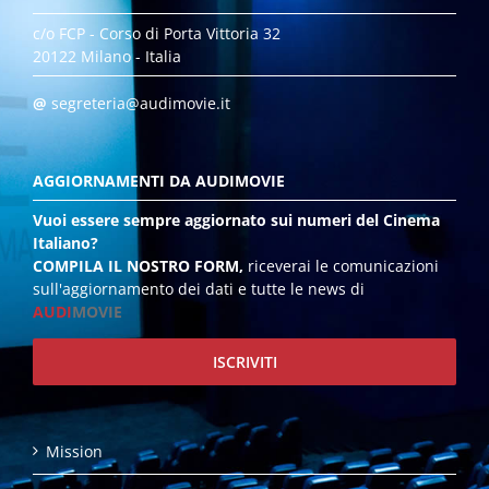
c/o FCP - Corso di Porta Vittoria 32
20122 Milano - Italia
@
segreteria@audimovie.it
AGGIORNAMENTI DA AUDIMOVIE
Vuoi essere sempre aggiornato sui numeri del Cinema
Italiano?
COMPILA IL NOSTRO FORM,
riceverai le comunicazioni
sull'aggiornamento dei dati e tutte le news di
AUDI
MOVIE
ISCRIVITI
Mission