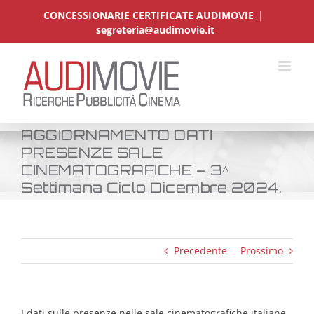
Salta
CONCESSIONARIE CERTIFICATE AUDIMOVIE
|
al
segreteria@audimovie.it
contenuto
AGGIORNAMENTO DATI
PRESENZE SALE
CINEMATOGRAFICHE – 3^
Settimana Ciclo Dicembre 2024.
Precedente
Prossimo
I dati sulle presenze nelle sale cinematografiche italiane