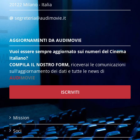
20122 Milano - Italia
@
segreteria@audimovie.it
AGGIORNAMENTI DA AUDIMOVIE
Vuoi essere sempre aggiornato sui numeri del Cinema
Italiano?
COMPILA IL NOSTRO FORM,
riceverai le comunicazioni
sull'aggiornamento dei dati e tutte le news di
AUDI
MOVIE
ISCRIVITI
Mission
Soci