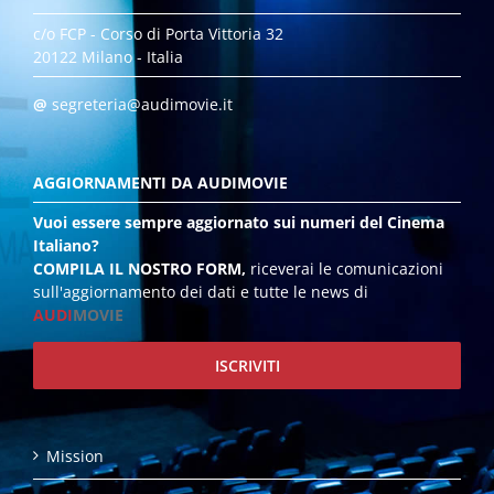
c/o FCP - Corso di Porta Vittoria 32
20122 Milano - Italia
@
segreteria@audimovie.it
AGGIORNAMENTI DA AUDIMOVIE
Vuoi essere sempre aggiornato sui numeri del Cinema
Italiano?
COMPILA IL NOSTRO FORM,
riceverai le comunicazioni
sull'aggiornamento dei dati e tutte le news di
AUDI
MOVIE
ISCRIVITI
Mission