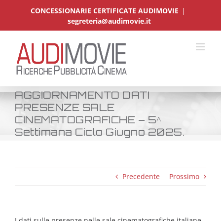
Salta
CONCESSIONARIE CERTIFICATE AUDIMOVIE
|
al
segreteria@audimovie.it
contenuto
AGGIORNAMENTO DATI
PRESENZE SALE
CINEMATOGRAFICHE – 5^
Settimana Ciclo Giugno 2025.
Precedente
Prossimo
I dati sulle presenze nelle sale cinematografiche italiane