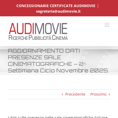
Salta
CONCESSIONARIE CERTIFICATE AUDIMOVIE
|
al
segreteria@audimovie.it
contenuto
AGGIORNAMENTO DATI
PRESENZE SALE
CINEMATOGRAFICHE – 2^
Settimana Ciclo Novembre 2025.
Precedente
Prossimo
I dati sulle presenze nelle sale cinematografiche italiane