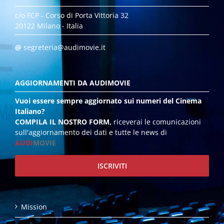
c/o FCP - Corso di Porta Vittoria 32
20122 Milano - Italia
@
segreteria@audimovie.it
AGGIORNAMENTI DA AUDIMOVIE
Vuoi essere sempre aggiornato sui numeri del Cinema
Italiano?
COMPILA IL NOSTRO FORM,
riceverai le comunicazioni
sull'aggiornamento dei dati e tutte le news di
AUDI
MOVIE
ISCRIVITI
Mission