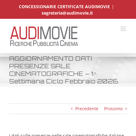
Salta
CONCESSIONARIE CERTIFICATE AUDIMOVIE
|
al
segreteria@audimovie.it
contenuto
AGGIORNAMENTO DATI
PRESENZE SALE
CINEMATOGRAFICHE – 1^
Settimana Ciclo Febbraio 2026.
Precedente
Prossimo
I dati sulle presenze nelle sale cinematografiche italiane