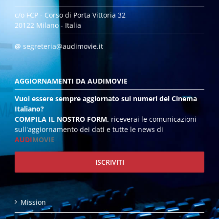
c/o FCP - Corso di Porta Vittoria 32
20122 Milano - Italia
@
segreteria@audimovie.it
AGGIORNAMENTI DA AUDIMOVIE
Vuoi essere sempre aggiornato sui numeri del Cinema
Italiano?
COMPILA IL NOSTRO FORM,
riceverai le comunicazioni
sull'aggiornamento dei dati e tutte le news di
AUDI
MOVIE
ISCRIVITI
Mission