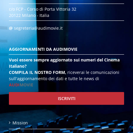
c/o FCP - Corso di Porta Vittoria 32
20122 Milano - Italia
@
segreteria@audimovie.it
AGGIORNAMENTI DA AUDIMOVIE
Vuoi essere sempre aggiornato sui numeri del Cinema
Italiano?
COMPILA IL NOSTRO FORM,
riceverai le comunicazioni
sull'aggiornamento dei dati e tutte le news di
AUDI
MOVIE
ISCRIVITI
Mission