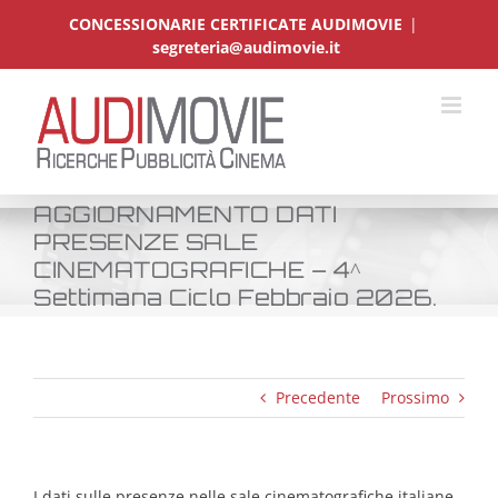
Salta
CONCESSIONARIE CERTIFICATE AUDIMOVIE
|
al
segreteria@audimovie.it
contenuto
AGGIORNAMENTO DATI
PRESENZE SALE
CINEMATOGRAFICHE – 4^
Settimana Ciclo Febbraio 2026.
Precedente
Prossimo
I dati sulle presenze nelle sale cinematografiche italiane