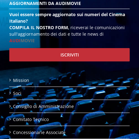
AGGIORNAMENTI DA AUDIMOVIE
Vuoi essere sempre aggiornato sui numeri del Cinema
Italiano?
COMPILA IL NOSTRO FORM,
riceverai le comunicazioni
sull'aggiornamento dei dati e tutte le news di
AUDI
MOVIE
ISCRIVITI
Mission
Soci
Consiglio di Amministrazione
Comitato Tecnico
Concessionarie Associate