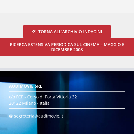
TORNA ALL’ARCHIVIO INDAGINI
RICERCA ESTENSIVA PERIODICA SUL CINEMA – MAGGIO E
DICEMBRE 2008
AUDIMOVIE SRL
c/o FCP - Corso di Porta Vittoria 32
20122 Milano - Italia
@
segreteria@audimovie.it