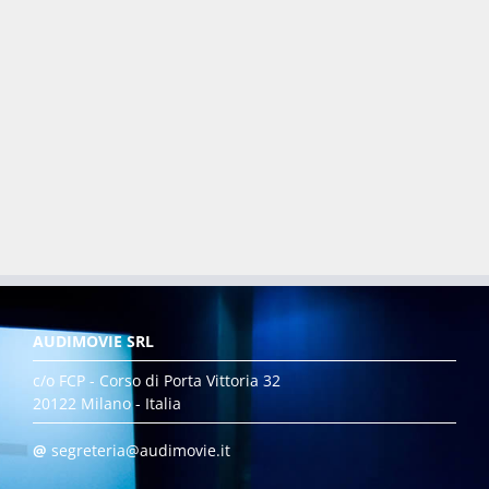
AUDIMOVIE SRL
c/o FCP - Corso di Porta Vittoria 32
20122 Milano - Italia
@
segreteria@audimovie.it