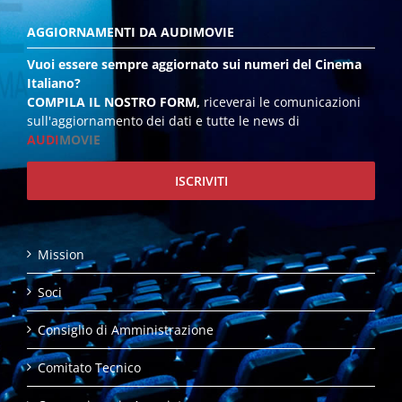
AGGIORNAMENTI DA AUDIMOVIE
Vuoi essere sempre aggiornato sui numeri del Cinema
Italiano?
COMPILA IL NOSTRO FORM,
riceverai le comunicazioni
sull'aggiornamento dei dati e tutte le news di
AUDI
MOVIE
ISCRIVITI
Mission
Soci
Consiglio di Amministrazione
Comitato Tecnico