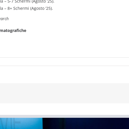
ala – 5-7 Schermi (Agosto ’25).
ala – 8+ Schermi (Agosto ’25).
earch
nematografiche