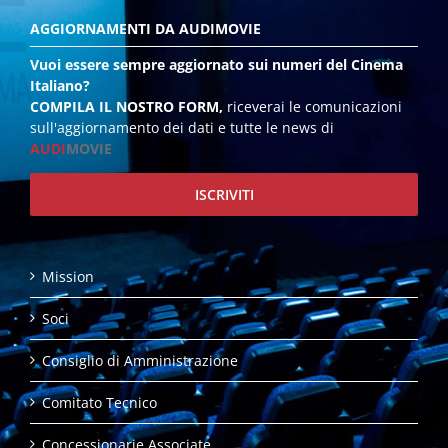
AGGIORNAMENTI DA AUDIMOVIE
Vuoi essere sempre aggiornato sui numeri del Cinema
Italiano?
COMPILA IL NOSTRO FORM,
riceverai le comunicazioni
sull'aggiornamento dei dati e tutte le news di
AUDI
MOVIE
ISCRIVITI
Mission
Soci
Consiglio di Amministrazione
Comitato Tecnico
Concessionarie Associate