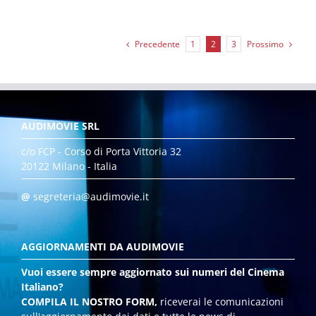
Precedente
Prossimo
1
2
3
AUDIMOVIE SRL
c/o FCP - Corso di Porta Vittoria 32
20122 Milano - Italia
@
segreteria@audimovie.it
AGGIORNAMENTI DA AUDIMOVIE
Vuoi essere sempre aggiornato sui numeri del Cinema
Italiano?
COMPILA IL NOSTRO FORM,
riceverai le comunicazioni