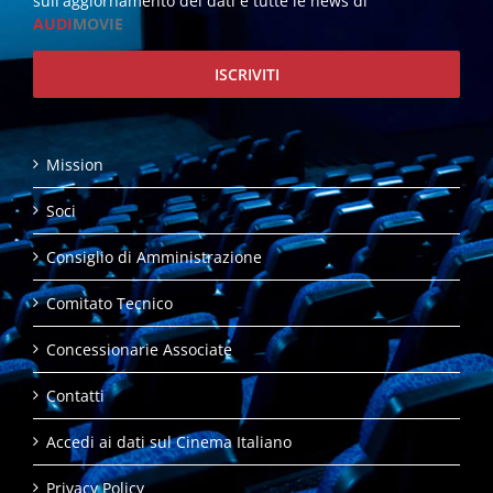
sull'aggiornamento dei dati e tutte le news di
AUDI
MOVIE
ISCRIVITI
Mission
Soci
Consiglio di Amministrazione
Comitato Tecnico
Concessionarie Associate
Contatti
Accedi ai dati sul Cinema Italiano
Privacy Policy