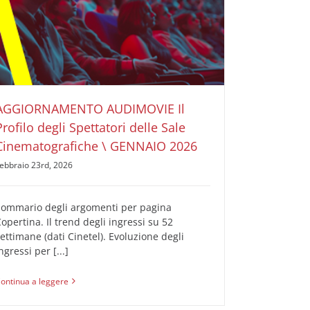
AGGIORNAMENTO AUDIMOVIE Il Profilo degli
Spettatori delle Sale Cinematografiche \ GENNAIO
2026
AUDIMOVIE Ricerche Pubblicità Cinema
Il Profilo
degli Spettatori delle Sale Cinematografiche
AGGIORNAMENTO AUDIMOVIE Il
Profilo degli Spettatori delle Sale
Cinematografiche \ GENNAIO 2026
ebbraio 23rd, 2026
Sommario degli argomenti per pagina
opertina. Il trend degli ingressi su 52
ettimane (dati Cinetel). Evoluzione degli
ngressi per [...]
ontinua a leggere