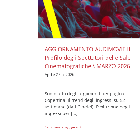
AGGIORNAMENTO AUDIMOVIE Il Profilo degli
Spettatori delle Sale Cinematografiche \ MARZO
2026
AUDIMOVIE Ricerche Pubblicità Cinema
Il Profilo
degli Spettatori delle Sale Cinematografiche
AGGIORNAMENTO AUDIMOVIE Il
Profilo degli Spettatori delle Sale
Cinematografiche \ MARZO 2026
Aprile 27th, 2026
Sommario degli argomenti per pagina
Copertina. Il trend degli ingressi su 52
settimane (dati Cinetel). Evoluzione degli
ingressi per [...]
Continua a leggere