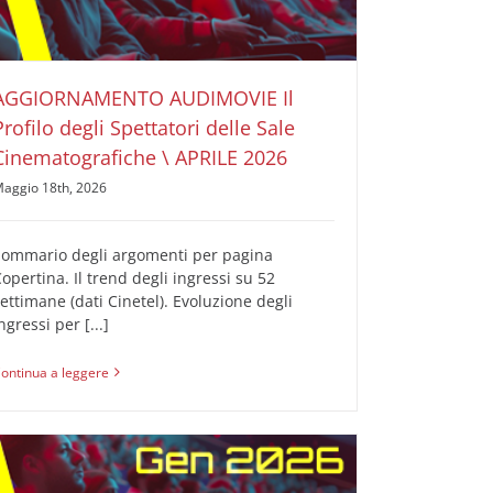
AUDIMOVIE Ricerche Pubblicità Cinema
Il Profilo
degli Spettatori delle Sale Cinematografiche
AGGIORNAMENTO AUDIMOVIE Il
Profilo degli Spettatori delle Sale
Cinematografiche \ APRILE 2026
aggio 18th, 2026
Sommario degli argomenti per pagina
opertina. Il trend degli ingressi su 52
ettimane (dati Cinetel). Evoluzione degli
ngressi per [...]
ontinua a leggere