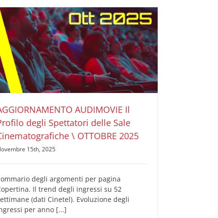
AGGIORNAMENTO AUDIMOVIE Il Profilo degli
Spettatori delle Sale Cinematografiche \ OTTOBRE
2025
AUDIMOVIE Ricerche Pubblicità Cinema
Il Profilo
degli Spettatori delle Sale Cinematografiche
AGGIORNAMENTO AUDIMOVIE Il
Profilo degli Spettatori delle Sale
Cinematografiche \ OTTOBRE 2025
ovembre 15th, 2025
Sommario degli argomenti per pagina
opertina. Il trend degli ingressi su 52
ettimane (dati Cinetel). Evoluzione degli
ngressi per anno [...]