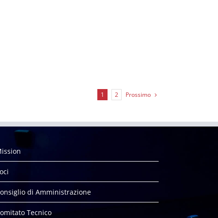
Prossimo
1
2
ission
oci
onsiglio di Amministrazione
omitato Tecnico