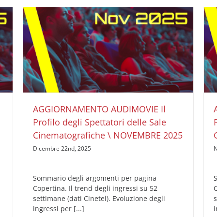
AGGIORNAMENTO AUDIMOVIE Il Profilo degli
Spettatori delle Sale Cinematografiche \
NOVEMBRE 2025
AUDIMOVIE Ricerche Pubblicità Cinema
Il Profilo
degli Spettatori delle Sale Cinematografiche
AGGIORNAMENTO AUDIMOVIE Il
Profilo degli Spettatori delle Sale
Cinematografiche \ NOVEMBRE 2025
Dicembre 22nd, 2025
N
Sommario degli argomenti per pagina
Copertina. Il trend degli ingressi su 52
C
settimane (dati Cinetel). Evoluzione degli
s
ingressi per [...]
i