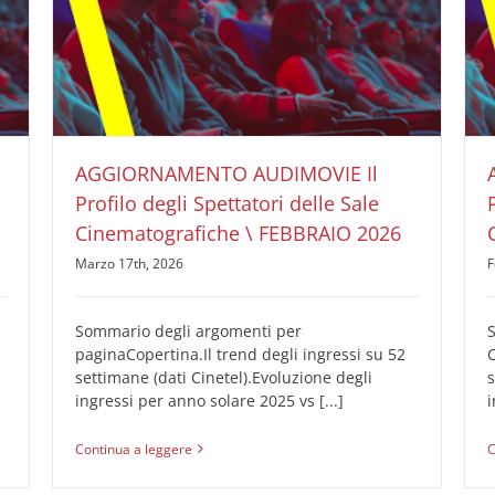
AGGIORNAMENTO AUDIMOVIE Il Profilo degli
Spettatori delle Sale Cinematografiche \
FEBBRAIO 2026
AUDIMOVIE Ricerche Pubblicità Cinema
Il Profilo
degli Spettatori delle Sale Cinematografiche
AGGIORNAMENTO AUDIMOVIE Il
Profilo degli Spettatori delle Sale
Cinematografiche \ FEBBRAIO 2026
Marzo 17th, 2026
F
Sommario degli argomenti per
paginaCopertina.Il trend degli ingressi su 52
C
settimane (dati Cinetel).Evoluzione degli
s
ingressi per anno solare 2025 vs [...]
i
Continua a leggere
C