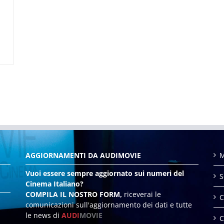
AGGIORNAMENTI DA AUDIMOVIE
M
Vuoi essere sempre aggiornato sui numeri del
S
Cinema Italiano?
COMPILA IL NOSTRO FORM,
riceverai le
C
comunicazioni sull'aggiornamento dei dati e tutte
le news di
AUDI
MOVIE
C