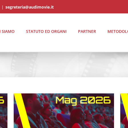
|
segreteria@audimovie.it
I SIAMO
STATUTO ED ORGANI
PARTNER
METODOL
AGGIORNAMENTO AUDIMOVIE Il Profilo degli
Spettatori delle Sale Cinematografiche \ MAGGIO
2026