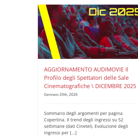
AGGIORNAMENTO AUDIMOVIE Il Profilo degli
Spettatori delle Sale Cinematografiche \
DICEMBRE 2025
AUDIMOVIE Ricerche Pubblicità Cinema
Il Profilo
degli Spettatori delle Sale Cinematografiche
AGGIORNAMENTO AUDIMOVIE Il
Profilo degli Spettatori delle Sale
Cinematografiche \ DICEMBRE 2025
Gennaio 20th, 2026
Sommario degli argomenti per pagina
Copertina. Il trend degli ingressi su 52
settimane (dati Cinetel). Evoluzione degli
ingressi per [...]