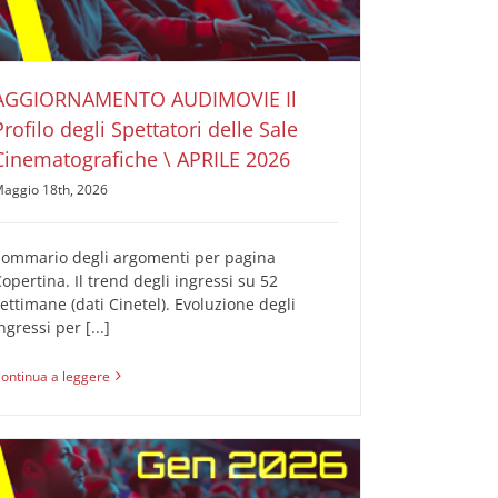
AUDIMOVIE Ricerche Pubblicità Cinema
Il Profilo
degli Spettatori delle Sale Cinematografiche
AGGIORNAMENTO AUDIMOVIE Il
Profilo degli Spettatori delle Sale
Cinematografiche \ APRILE 2026
aggio 18th, 2026
Sommario degli argomenti per pagina
opertina. Il trend degli ingressi su 52
ettimane (dati Cinetel). Evoluzione degli
ngressi per [...]
ontinua a leggere