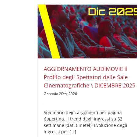
AGGIORNAMENTO AUDIMOVIE Il Profilo degli
Spettatori delle Sale Cinematografiche \
DICEMBRE 2025
AUDIMOVIE Ricerche Pubblicità Cinema
Il Profilo
degli Spettatori delle Sale Cinematografiche
AGGIORNAMENTO AUDIMOVIE Il
Profilo degli Spettatori delle Sale
Cinematografiche \ DICEMBRE 2025
Gennaio 20th, 2026
Sommario degli argomenti per pagina
Copertina. Il trend degli ingressi su 52
settimane (dati Cinetel). Evoluzione degli
ingressi per [...]