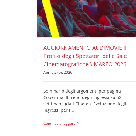
AGGIORNAMENTO AUDIMOVIE Il Profilo degli
Spettatori delle Sale Cinematografiche \ MARZO
2026
AUDIMOVIE Ricerche Pubblicità Cinema
Il Profilo
degli Spettatori delle Sale Cinematografiche
AGGIORNAMENTO AUDIMOVIE Il
Profilo degli Spettatori delle Sale
Cinematografiche \ MARZO 2026
Aprile 27th, 2026
Sommario degli argomenti per pagina
Copertina. Il trend degli ingressi su 52
settimane (dati Cinetel). Evoluzione degli
ingressi per [...]
Continua a leggere