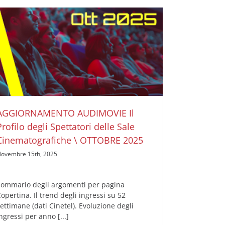
AGGIORNAMENTO AUDIMOVIE Il Profilo degli
Spettatori delle Sale Cinematografiche \ OTTOBRE
2025
AUDIMOVIE Ricerche Pubblicità Cinema
Il Profilo
degli Spettatori delle Sale Cinematografiche
AGGIORNAMENTO AUDIMOVIE Il
Profilo degli Spettatori delle Sale
Cinematografiche \ OTTOBRE 2025
ovembre 15th, 2025
Sommario degli argomenti per pagina
opertina. Il trend degli ingressi su 52
ettimane (dati Cinetel). Evoluzione degli
ngressi per anno [...]