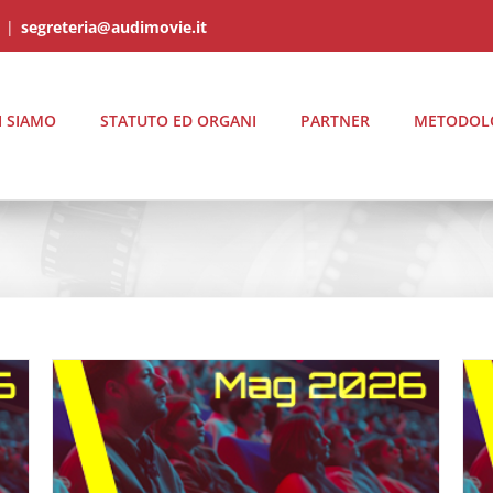
|
segreteria@audimovie.it
I SIAMO
STATUTO ED ORGANI
PARTNER
METODOL
AGGIORNAMENTO AUDIMOVIE Il Profilo degli
Spettatori delle Sale Cinematografiche \ MAGGIO
2026