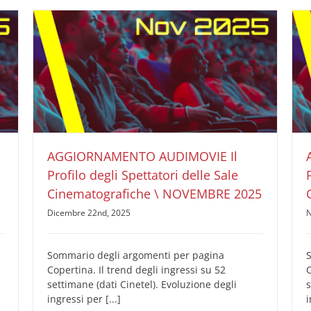
AGGIORNAMENTO AUDIMOVIE Il Profilo degli
Spettatori delle Sale Cinematografiche \
NOVEMBRE 2025
AUDIMOVIE Ricerche Pubblicità Cinema
Il Profilo
degli Spettatori delle Sale Cinematografiche
AGGIORNAMENTO AUDIMOVIE Il
Profilo degli Spettatori delle Sale
Cinematografiche \ NOVEMBRE 2025
Dicembre 22nd, 2025
N
Sommario degli argomenti per pagina
Copertina. Il trend degli ingressi su 52
C
settimane (dati Cinetel). Evoluzione degli
s
ingressi per [...]
i