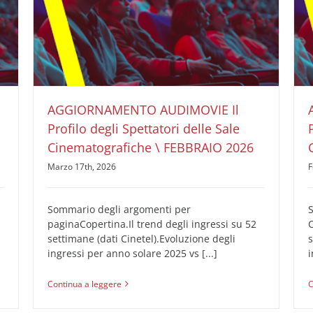
AGGIORNAMENTO AUDIMOVIE Il Profilo degli
Spettatori delle Sale Cinematografiche \
FEBBRAIO 2026
AUDIMOVIE Ricerche Pubblicità Cinema
Il Profilo
degli Spettatori delle Sale Cinematografiche
AGGIORNAMENTO AUDIMOVIE Il
Profilo degli Spettatori delle Sale
Cinematografiche \ FEBBRAIO 2026
Marzo 17th, 2026
F
Sommario degli argomenti per
paginaCopertina.Il trend degli ingressi su 52
C
settimane (dati Cinetel).Evoluzione degli
s
ingressi per anno solare 2025 vs [...]
i
Continua a leggere
C