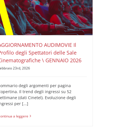
AGGIORNAMENTO AUDIMOVIE Il Profilo degli
Spettatori delle Sale Cinematografiche \ GENNAIO
2026
AUDIMOVIE Ricerche Pubblicità Cinema
Il Profilo
degli Spettatori delle Sale Cinematografiche
AGGIORNAMENTO AUDIMOVIE Il
Profilo degli Spettatori delle Sale
Cinematografiche \ GENNAIO 2026
ebbraio 23rd, 2026
Sommario degli argomenti per pagina
opertina. Il trend degli ingressi su 52
ettimane (dati Cinetel). Evoluzione degli
ngressi per [...]
ontinua a leggere