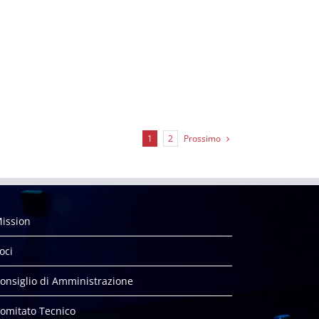
Prossimo
1
2
ission
oci
onsiglio di Amministrazione
omitato Tecnico