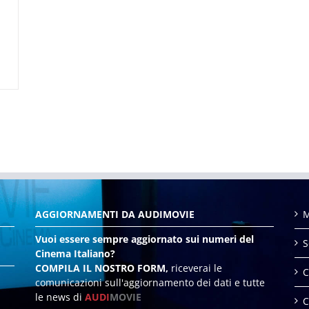
AGGIORNAMENTI DA AUDIMOVIE
M
Vuoi essere sempre aggiornato sui numeri del
S
Cinema Italiano?
COMPILA IL NOSTRO FORM,
riceverai le
C
comunicazioni sull'aggiornamento dei dati e tutte
le news di
AUDI
MOVIE
C